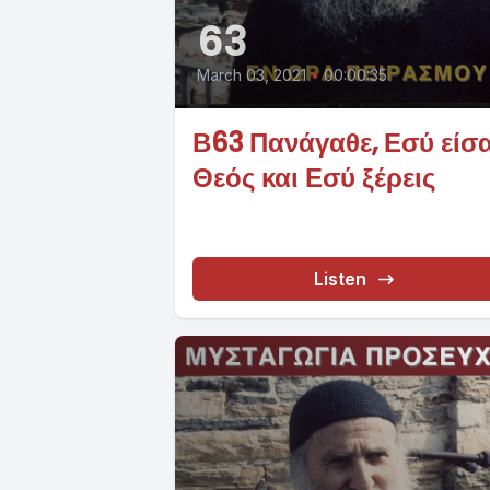
63
March 03, 2021
•
00:00:35
Β63 Πανάγαθε, Εσύ είσα
Θεός και Εσύ ξέρεις
Listen