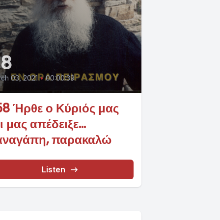
58
ch 03, 2021
•
00:00:39
8 Ήρθε ο Κύριός μας
ι μας απέδειξε...
αναγάπη, παρακαλώ
Listen