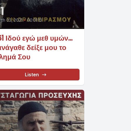
1
ch 03, 2021
•
00:01:13
1 Ιδού εγώ μεθ υμών…
νάγαθε δείξε μου το
λημά Σου
Listen