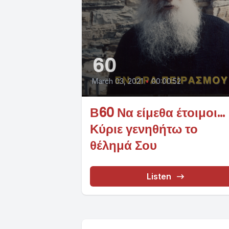
60
March 03, 2021
•
00:00:52
Β60 Να είμεθα έτοιμοι...
Κύριε γενηθήτω το
θέλημά Σου
Listen