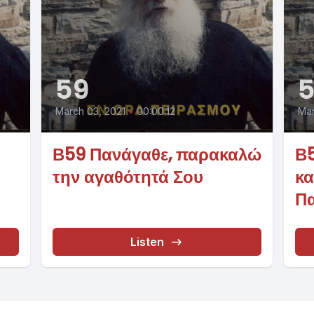
59
March 03, 2021
•
00:00:12
Mar
Β59 Πανάγαθε, παρακαλώ
Β5
την αγαθότητά Σου
κα
Π
Listen