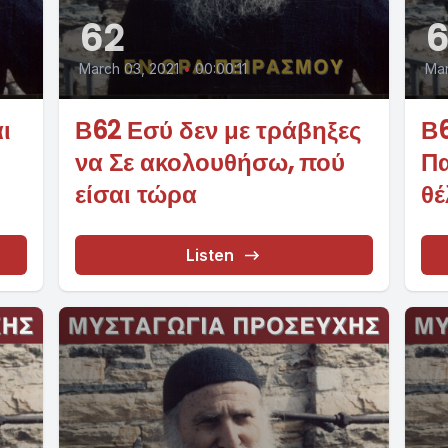
62
6
March 03, 2021
•
00:00:11
Mar
ι
Β62 Εσύ δεν με τράβηξες
Β6
να Σε ακολουθήσω, πού
Πα
είσαι τώρα
θέ
Listen