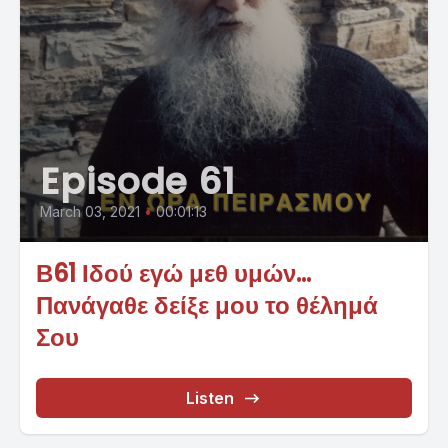
Episode 61
March 03, 2021
•
00:01:13
Β61 Ιδού εγώ μεθ υμών…
Πανάγαθε δείξε μου το θέλημά
Σου
Listen