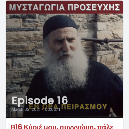
Episode 16
March 03, 2021
•
00:00:11
Β16 Κύριέ μου, συγγνώμη, πάλε