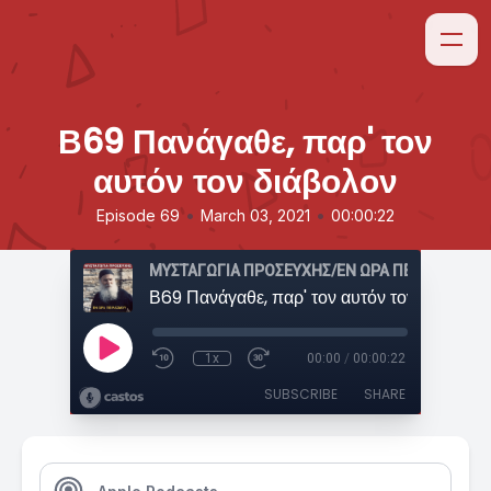
Β69 Πανάγαθε, παρ' τον
αυτόν τον διάβολον
•
•
Episode 69
March 03, 2021
00:00:22
ΜΥΣΤΑΓΩΓΙΑ ΠΡΟΣΕΥΧΗΣ/ΕΝ ΩΡΑ ΠΕΙΡΑΣΜΟΥ
Β69 Πανάγαθε, παρ' τον αυτόν τον διάβολον
1x
00:00
/
00:00:22
SUBSCRIBE
SHARE