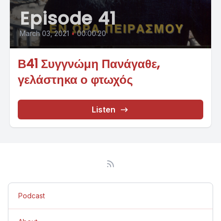
Episode 41
March 03, 2021
•
00:00:20
Β41 Συγγνώμη Πανάγαθε,
γελάστηκα ο φτωχός
Listen
Podcast