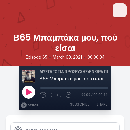
Β65 Μπαμπάκα μου, πού
είσαι
•
•
Episode 65
March 03, 2021
00:00:34
ΜΥΣΤΑΓΩΓΙΑ ΠΡΟΣΕΥΧΗΣ/ΕΝ ΩΡΑ ΠΕΙΡΑΣΜΟΥ
Β65 Μπαμπάκα μου, πού είσαι
1x
00:00
/
00:00:34
SUBSCRIBE
SHARE