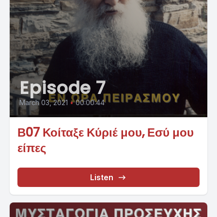
Episode 7
March 03, 2021
•
00:00:44
Β07 Κοίταξε Κύριέ μου, Εσύ μου
είπες
Listen