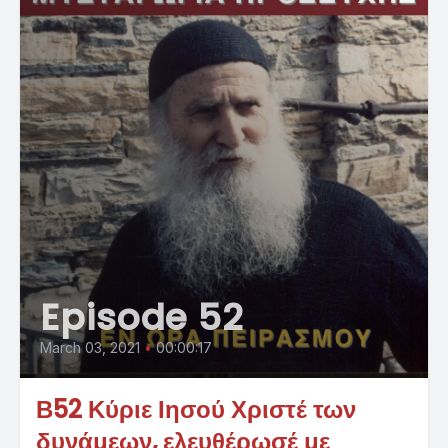
Episode 52
March 03, 2021
•
00:00:17
Β52 Κύριε Ιησού Χριστέ των
δυνάμεων, ελευθέρωσέ με