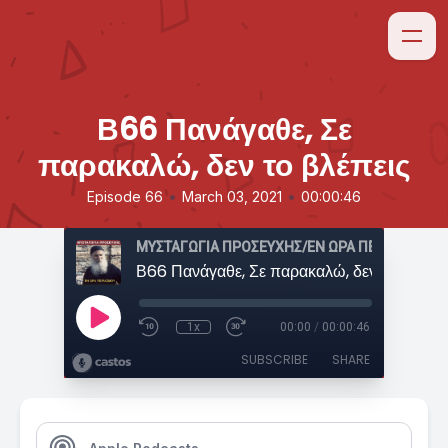
Β66 Πανάγαθε, Σε
παρακαλώ, δεν το βλέπεις
•
•
Episode 66
March 03, 2021
00:00:46
ΜΥΣΤΑΓΩΓΙΑ ΠΡΟΣΕΥΧΗΣ/ΕΝ ΩΡΑ ΠΕΙΡΑΣΜΟΥ
Β66 Πανάγαθε, Σε παρακαλώ, δεν το βλέπει
1x
00:00
/
00:00:46
SUBSCRIBE
SHARE