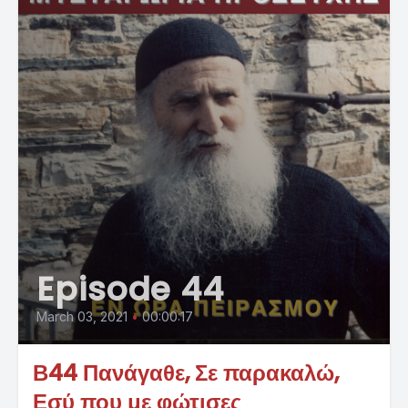
Episode 44
March 03, 2021
•
00:00:17
Β44 Πανάγαθε, Σε παρακαλώ,
Εσύ που με φώτισες