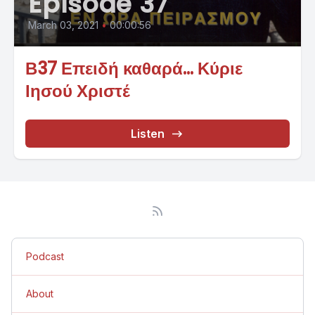
Episode 37
March 03, 2021
•
00:00:56
Β37 Επειδή καθαρά... Κύριε
Ιησού Χριστέ
Listen
Podcast
About