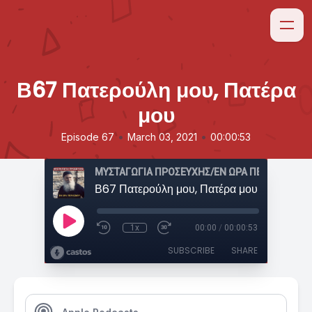
Β67 Πατερούλη μου, Πατέρα
μου
•
•
Episode 67
March 03, 2021
00:00:53
ΜΥΣΤΑΓΩΓΙΑ ΠΡΟΣΕΥΧΗΣ/ΕΝ ΩΡΑ ΠΕΙΡΑΣΜΟΥ
Β67 Πατερούλη μου, Πατέρα μου
1x
00:00
/
00:00:53
SUBSCRIBE
SHARE